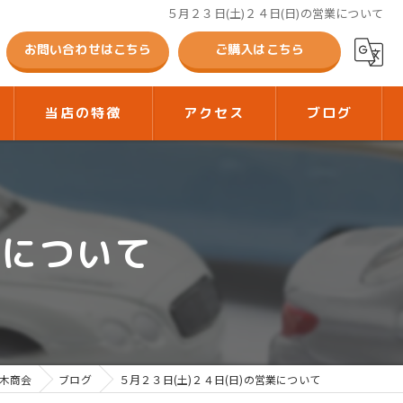
５月２３日(土)２４日(日)の営業について
お問い合わせはこちら
ご購入はこちら
当店の特徴
アクセス
ブログ
プラレール
トミカ
業について
仮面ライダー
ウルトラマン
ベイブレード
木商会
ブログ
５月２３日(土)２４日(日)の営業について